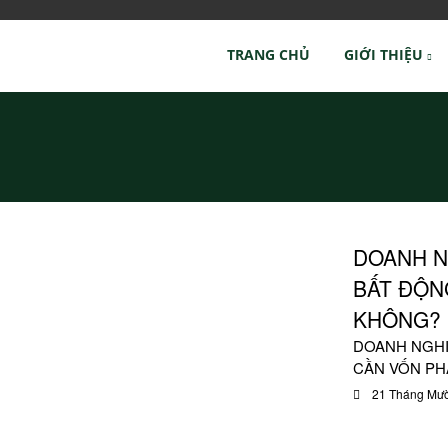
TRANG CHỦ
GIỚI THIỆU
Công ty Luật CLINIC Legal
DOANH N
BẤT ĐỘN
KHÔNG?
DOANH NGHI
CẦN VỐN PHÁP
21 Tháng Mườ