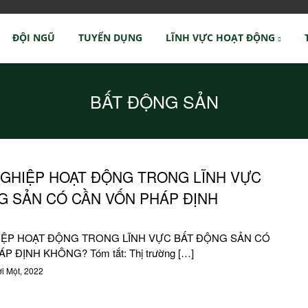
ĐỘI NGŨ
TUYỂN DỤNG
LĨNH VỰC HOẠT ĐỘNG
BẤT ĐỘNG SẢN
GHIỆP HOẠT ĐỘNG TRONG LĨNH VỰC
G SẢN CÓ CẦN VỐN PHÁP ĐỊNH
ỆP HOẠT ĐỘNG TRONG LĨNH VỰC BẤT ĐỘNG SẢN CÓ
 ĐỊNH KHÔNG? Tóm tắt: Thị trường […]
i Một, 2022