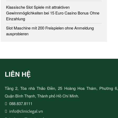
Klassische Slot Spiele mit attraktiven
Gewinnmöglichkeiten bei 15 Euro Casino Bonus Ohne
Einzahlung
Slot Maschine mit 200 Freispielen ohne Anmeldung
ausprobieren
LIÊN HỆ
Tầng 2, Tòa nhà Thảo Điền, 25 Hoàng Hoa Thám, Phường 6,
Quận Bình Thạnh, Thành phố Hồ Chí Minh.
088.837.8111
info@cliniclegal.vn